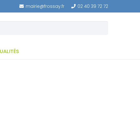
mairie@frossay.fr
02 40 39 72 72
UALITÉS