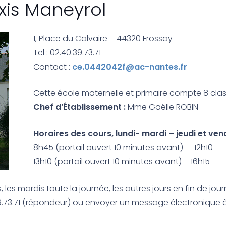
exis Maneyrol
1, Place du Calvaire – 44320 Frossay
Tel : 02.40.39.73.71
Contact :
ce.0442042f@ac-nantes.fr
Cette école
maternelle et primaire
compte 8 clas
Chef d’Établissement
:
Mme Gaëlle ROBIN
Horaires des cours,
lundi- mardi – jeudi et vend
8h45 (portail ouvert 10 minutes avant) – 12h10
13h10 (portail ouvert 10 minutes avant) – 16h15
 les mardis toute la journée, les autres jours en fin de jour
73.71 (répondeur) ou envoyer un message électronique à 