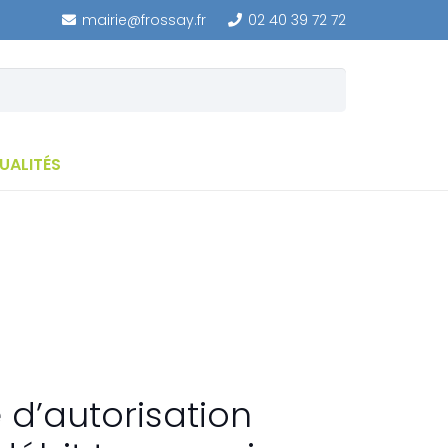
mairie@frossay.fr
02 40 39 72 72
UALITÉS
d’autorisation