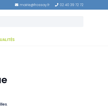
mairie@frossay.fr
02 40 39 72 72
UALITÉS
ue
lles
.