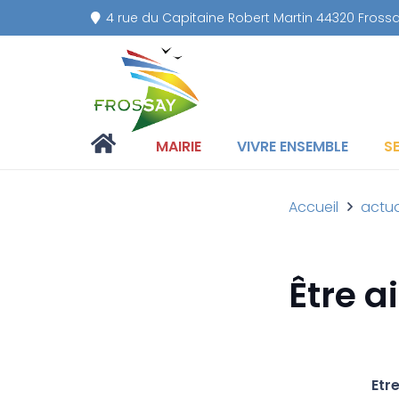
4 rue du Capitaine Robert Martin 44320 Fross
MAIRIE
VIVRE ENSEMBLE
S
Accueil
actua
Être a
Etr