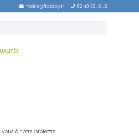
mairie@frossay.fr
02 40 39 72 72
UALITÉS
 vous à notre infolettre.