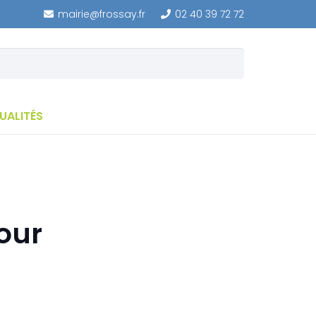
mairie@frossay.fr
02 40 39 72 72
UALITÉS
pour