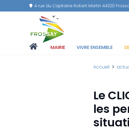
4 rue du Capitaine Robert Martin 44320 Fross
MAIRIE
VIVRE ENSEMBLE
S
Accueil
actua
Le CLI
les p
situa