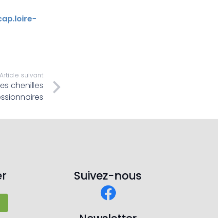
ap.loire-
Article suivant
les chenilles
ssionnaires
r
Suivez-nous