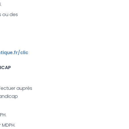
.
s ou des
tique.fr/clic
DICAP
ffectuer auprès
handicap
PH.
r MDPH.