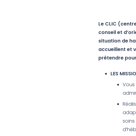
Le CLIC (centre
conseil et d’or
situation de h
accueillent et
prétendre pour
LES MISSI
Vous 
admin
Réali
adapt
soins
d’héb