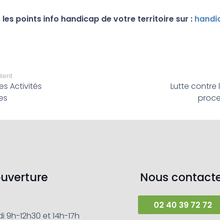
les points info handicap de votre territoire sur :
handic
dent
es Activités
Lutte contre 
es
proce
ouverture
Nous contacte
02 40 39 72 72
i 9h-12h30 et 14h-17h