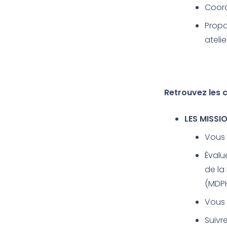
Coord
Propo
atelie
Retrouvez les c
LES MISSI
Vous i
Évalu
de la
(MDPH
Vous 
Suivr