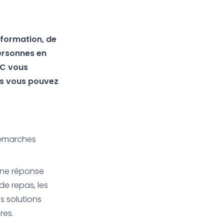
information, de
personnes en
IC
vous
els vous pouvez
 démarches
une réponse
de repas, les
s solutions
res.