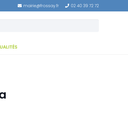
mairie@frossay.fr
02 40 39 72 72
UALITÉS
la